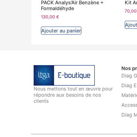
PACK Analys’Air Benzène +
Kit A
Formaldéhyde
70,0
130,00
€
Ajout
Ajouter au panier
Nos pr
Diag 
Diag E
Nous mettons tout en œuvre pour
répondre aux besoins de nos
Matéri
clients
Access
Diag 