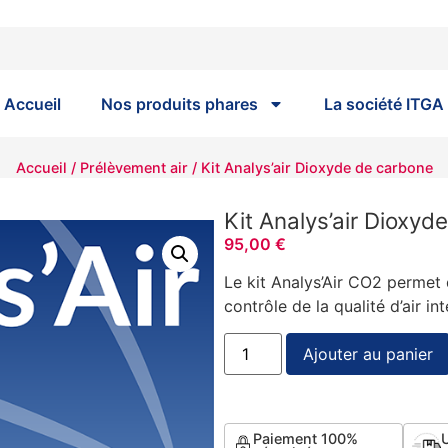
Accueil
Nos produits phares
La société ITGA
Accueil
/
Prélèvement air
/ Kit Analys’air Dioxyde de carbone
Kit Analys’air Dioxyd
95,00
€
Le kit Analys’Air CO2 permet 
contrôle de la qualité d’air i
Ajouter au panier
Paiement 100%
U