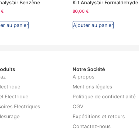
nalys’air Benzène
Kit Analys’air Formaldehyde
0
€
80,00
€
er au panier
Ajouter au panier
oduits
Notre Société
Gaz
A propos
lectrique
Mentions légales
el Electrique
Politique de confidentialité
oires Electriques
CGV
Mesurage
Expéditions et retours
Contactez-nous