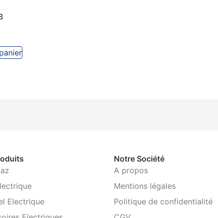
B
panier
oduits
Notre Société
Gaz
A propos
lectrique
Mentions légales
el Electrique
Politique de confidentialité
oires Electriques
CGV